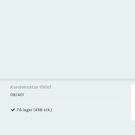
Omskifter
Print
Processorkort
Relæ
Sensor Moduler
Stik connector
Strømforsyning
Trådløs
Værktøj
Kondensator 150nf
08/401
På lager (498 stk.)