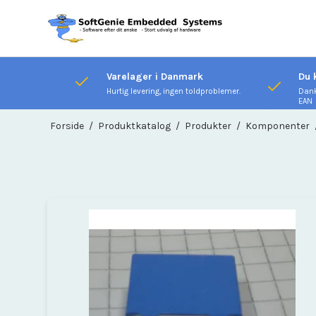
Varelager i Danmark
Du 
Hurtig levering, ingen toldproblemer.
Dank
EAN
Forside
/
Produktkatalog
/
Produkter
/
Komponenter