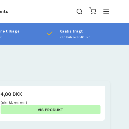
onto
ene tilbage
Gratis fragt
er
ved køb over 400kr
4,00 DKK
(ekskl. moms)
VIS PRODUKT