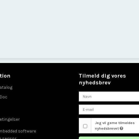
tion
Tilmeld dig vores
nyhedsbrev
atalog
eDoc
etingelser
Jeg vil gerne tilmeldes
nyhedsbrevet
embedded software
n sensor