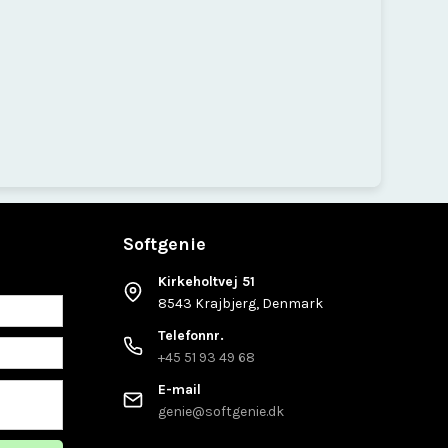
Softgenie
Kirkeholtvej 51
8543 Krajbjerg, Denmark
Telefonnr.
+45 51 93 49 68
E-mail
genie@softgenie.dk