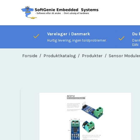
Varelager i Danmark
Du 
Hurtig levering, ingen toldproblemer.
Dank
EAN
Forside
/
Produktkatalog
/
Produkter
/
Sensor Module