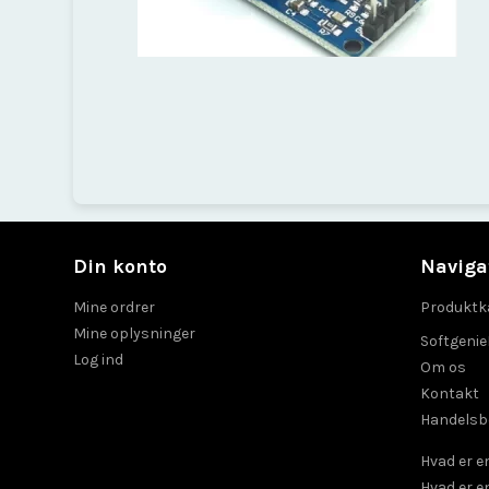
Din konto
Naviga
Mine ordrer
Produktk
Mine oplysninger
Softgeni
Log ind
Om os
Kontakt
Handelsb
Hvad er 
Hvad er e