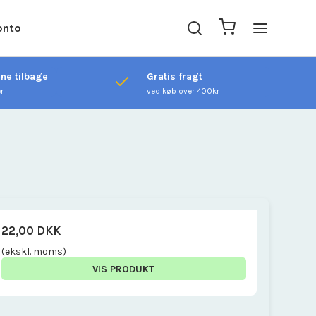
onto
ene tilbage
Gratis fragt
er
ved køb over 400kr
22,00 DKK
(ekskl. moms)
VIS PRODUKT