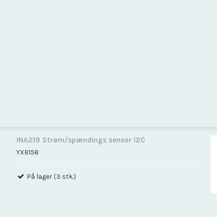
Omskifter
Print
Processorkort
Relæ
Sensor Moduler
Stik connector
Strømforsyning
Trådløs
Værktøj
INA219 Strøm/spændings sensor I2C
YXB158
På lager (3 stk.)