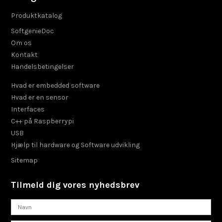
Produktkatalog
SoftgenieDoc
Om os
Kontakt
Handelsbetingelser
Hvad er embedded software
Hvad er en sensor
Interfaces
C++ på Raspberrypi
USB
Hjælp til hardware og Software udvikling
Sitemap
Tilmeld dig vores nyhedsbrev