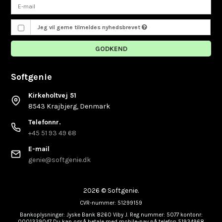
Jeg vil gerne tilmeldes nyhedsbrevet
GODKEND
Softgenie
Kirkeholtvej 51
8543 Krajbjerg, Denmark
Telefonnr.
+45 51 93 49 68
E-mail
genie@softgenie.dk
2026 © Softgenie.
CVR-nummer: 51299159
Bankoplysninger: Jyske Bank 8260 Viby J. Reg nummer: 5077 kontonr:
0001329047 Du kan også betale med mobile-pay på telefon 51934968