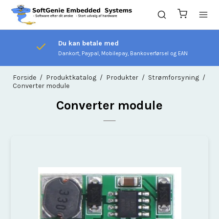
Du kan betale med
Dankort, Paypal, Mobilepay, Bankoverførsel og EAN
Forside
/
Produktkatalog
/
Produkter
/
Strømforsyning
/
Converter module
Converter module