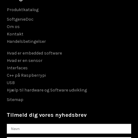
Produktkatalog
SoftgenieDoc
Om os
Kontakt
Handelsbetingelser
Hvad er embedded software
Hvad er en sensor
Interfaces
C++ på Raspberrypi
USB
Hjælp til hardware og Software udvikling
Sitemap
Tilmeld dig vores nyhedsbrev