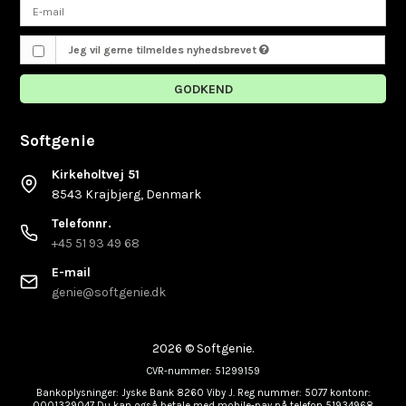
Jeg vil gerne tilmeldes nyhedsbrevet
GODKEND
Softgenie
Kirkeholtvej 51
8543 Krajbjerg, Denmark
Telefonnr.
+45 51 93 49 68
E-mail
genie@softgenie.dk
2026 © Softgenie.
CVR-nummer: 51299159
Bankoplysninger: Jyske Bank 8260 Viby J. Reg nummer: 5077 kontonr:
0001329047 Du kan også betale med mobile-pay på telefon 51934968