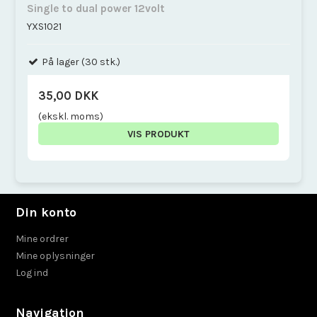
Single to dual power 12volt
YXS1021
På lager (30 stk.)
35,00 DKK
(ekskl. moms)
VIS PRODUKT
Din konto
Mine ordrer
Mine oplysninger
Log ind
Navigation