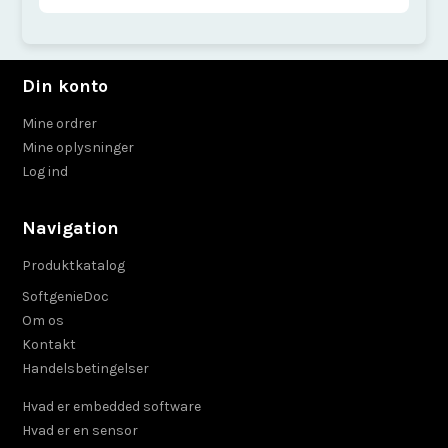
Din konto
Mine ordrer
Mine oplysninger
Log ind
Navigation
Produktkatalog
SoftgenieDoc
Om os
Kontakt
Handelsbetingelser
Hvad er embedded software
Hvad er en sensor