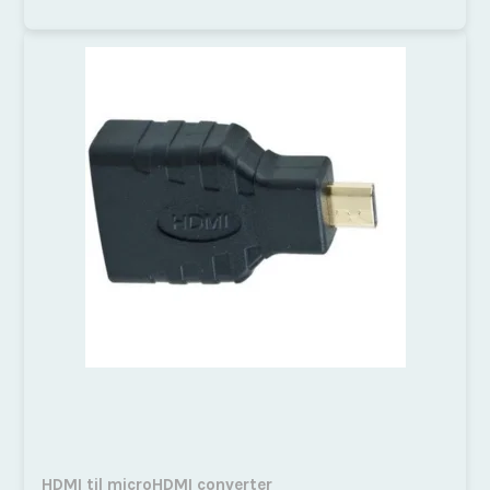
HDMI til microHDMI converter