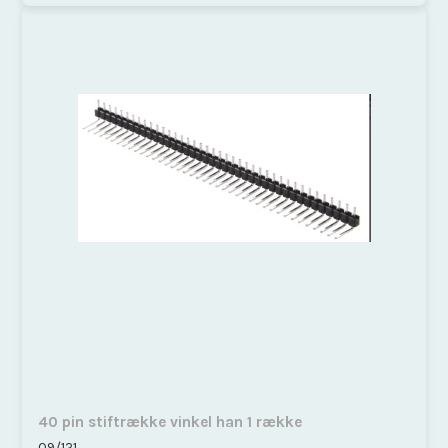
40 pin stiftrække vinkel han 1 række
09/121