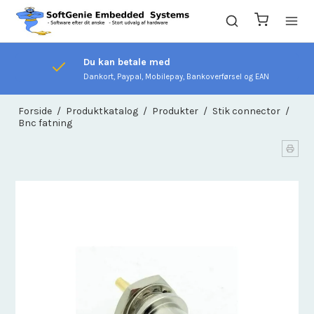
Du kan betale med
Dankort, Paypal, Mobilepay, Bankoverførsel og EAN
Forside
/
Produktkatalog
/
Produkter
/
Stik connector
/
Bnc fatning