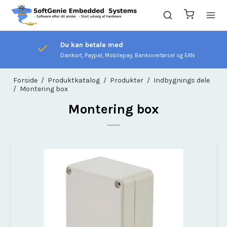
Tilfredshed eller pengene tilbage
Hos os lever vi af glade kunder
Forside
/
Produktkatalog
/
Produkter
/
Indbygnings dele
/
Montering box
Montering box