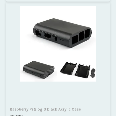
Raspberry Pi 2 og 3 black Acrylic Case
080063