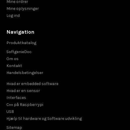
Mine ordrer
Mine oplysninger
Log ind
Navigation
Produktkatalog
SoftgenieDoc
Om os
Kontakt
Handelsbetingelser
Hvad er embedded software
Hvad er en sensor
Interfaces
C++ på Raspberrypi
USB
Hjælp til hardware og Software udvikling
Sitemap