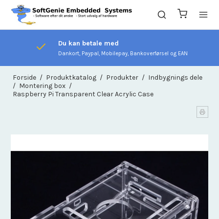
Du kan betale med
Dankort, Paypal, Mobilepay, Bankoverførsel og EAN
Forside
/
Produktkatalog
/
Produkter
/
Indbygnings dele
/
Montering box
/
Raspberry Pi Transparent Clear Acrylic Case