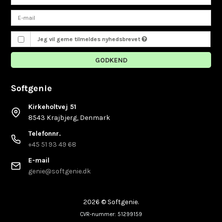
Jeg vil gerne tilmeldes nyhedsbrevet
GODKEND
Softgenie
Kirkeholtvej 51
8543 Krajbjerg, Denmark
Telefonnr.
+45 51 93 49 68
E-mail
genie@softgenie.dk
2026 © Softgenie.
CVR-nummer: 51299159