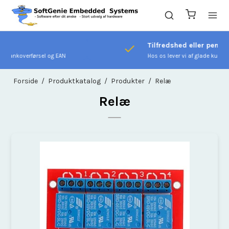
Tilfredshed eller pengene tilbage
Hos os lever vi af glade kunder
Forside
/
Produktkatalog
/
Produkter
/
Relæ
Relæ