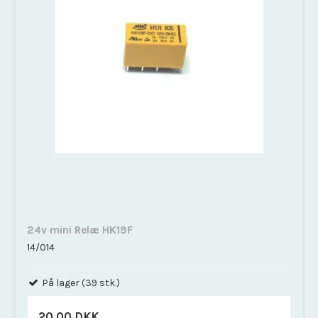
24v mini Relæ HK19F
14/014
På lager (39 stk.)
20,00 DKK