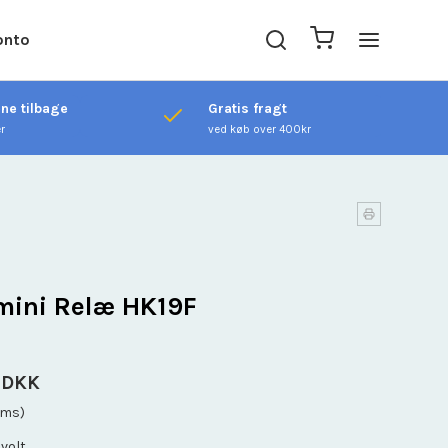
onto
ene tilbage
Gratis fragt
er
ved køb over 400kr
mini Relæ HK19F
 DKK
oms)
 volt