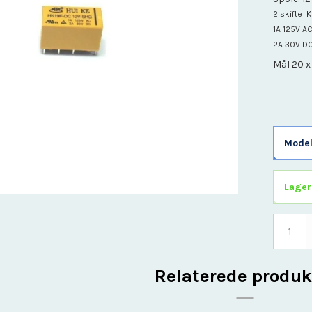
Omskifter
2 skifte 
1A 125V A
Print
2A 30V D
Processorkort
Mål 20 x
Relæ
Sensor Moduler
Stik connector
Strømforsyning
Trådløs
Model
Værktøj
Lager
Relaterede produk