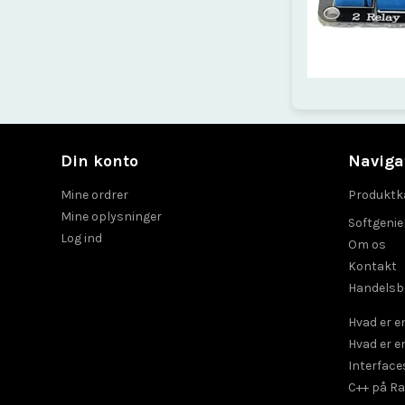
Din konto
Naviga
Mine ordrer
Produktk
Mine oplysninger
Softgeni
Log ind
Om os
Kontakt
Handelsb
Hvad er 
Hvad er e
Interface
C++ på R