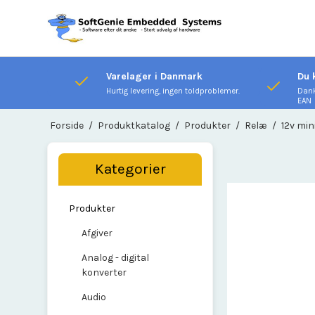
Varelager i Danmark
Du 
Hurtig levering, ingen toldproblemer.
Dank
EAN
Forside
/
Produktkatalog
/
Produkter
/
Relæ
/
12v min
Kategorier
Produkter
Afgiver
Analog - digital
konverter
Audio