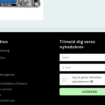
tion
Tilmeld dig vores
nyhedsbrev
atalog
eDoc
etingelser
Jeg vil gerne tilmeldes
nyhedsbrevet
embedded software
n sensor
GODKEND
s
aspberrypi