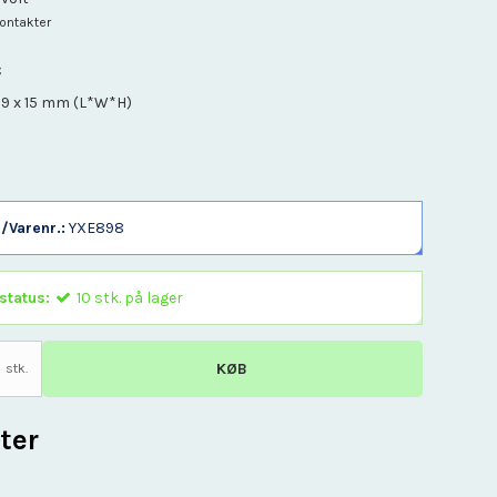
Kontakter
C
C
 9 x 15 mm (L*W*H)
/Varenr.:
YXE898
status:
10
stk.
på lager
KØB
stk.
ter