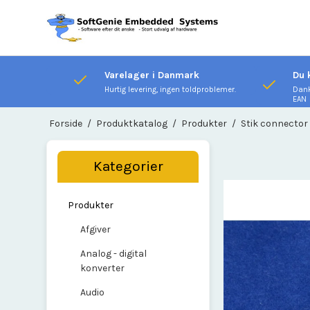
Varelager i Danmark
Du 
Hurtig levering, ingen toldproblemer.
Dank
EAN
Forside
/
Produktkatalog
/
Produkter
/
Stik connector
Kategorier
Produkter
Afgiver
Analog - digital
konverter
Audio