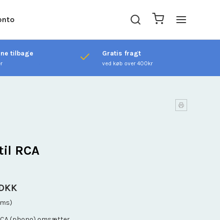
onto
ene tilbage
Gratis fragt
er
ved køb over 400kr
til RCA
 DKK
oms)
 RCA (phono) omsætter