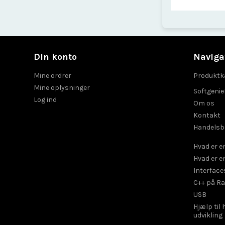
Din konto
Naviga
Mine ordrer
Produktk
Mine oplysninger
Softgeni
Log ind
Om os
Kontakt
Handelsb
Hvad er 
Hvad er e
Interface
C++ på R
USB
Hjælp til
udvikling