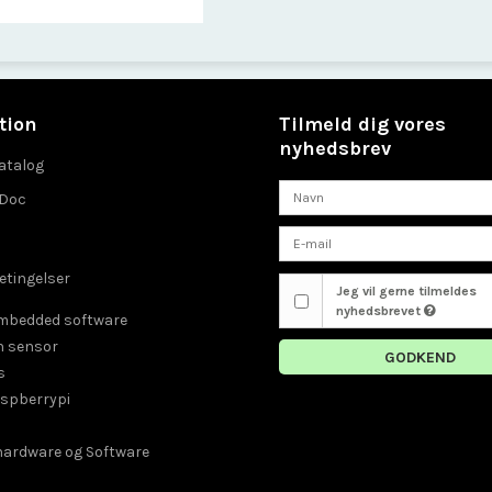
tion
Tilmeld dig vores
nyhedsbrev
atalog
eDoc
etingelser
Jeg vil gerne tilmeldes
nyhedsbrevet
embedded software
n sensor
GODKEND
s
aspberrypi
 hardware og Software