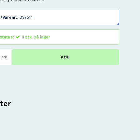
/Varenr.:
09/514
status:
11
stk.
på lager
KØB
stk.
ter