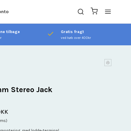
onto
ene tilbage
Gratis fragt
er
ved køb over 400kr
m Stereo Jack
DKK
oms)
l montering, med lodde-terminal