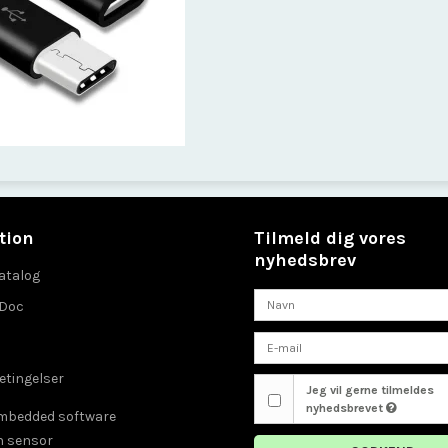
tion
Tilmeld dig vores
nyhedsbrev
atalog
eDoc
etingelser
Jeg vil gerne tilmeldes
nyhedsbrevet
embedded software
n sensor