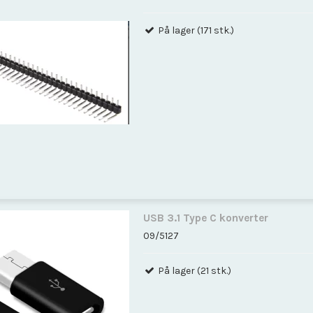
På lager (171 stk.)
USB 3.1 Type C konverter
09/5127
På lager (21 stk.)