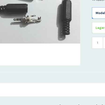
Omskifter
Print
Model
Processorkort
Relæ
Sensor Moduler
Lager
Stik connector
Strømforsyning
Trådløs
Værktøj