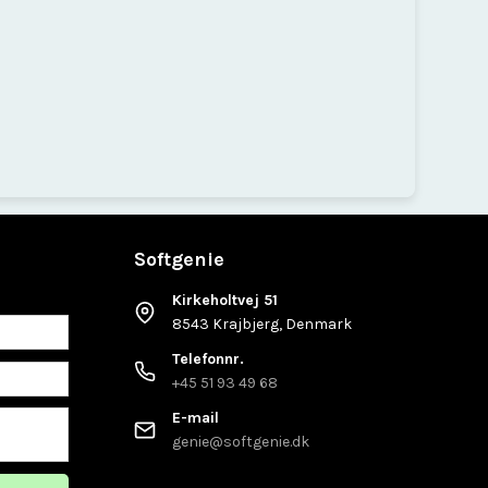
Softgenie
Kirkeholtvej 51
8543 Krajbjerg, Denmark
Telefonnr.
+45 51 93 49 68
E-mail
genie@softgenie.dk