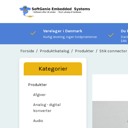
Varelager i Danmark
Du 
Hurtig levering, ingen toldproblemer.
Dank
EAN
Forside
/
Produktkatalog
/
Produkter
/
Stik connector
Kategorier
Produkter
Afgiver
Analog - digital
konverter
Audio