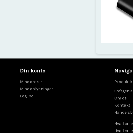
Din konto
Naviga
Mine ordrer
Produktk
Mine oplysninger
Softgeni
Log ind
Om os
Kontakt
Handelsb
Hvad er 
Hvad er e