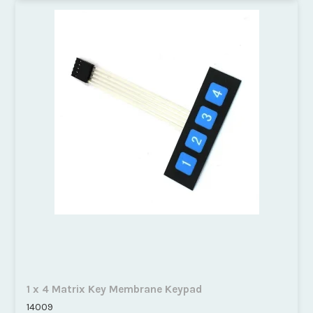
1 x 4 Matrix Key Membrane Keypad
14009