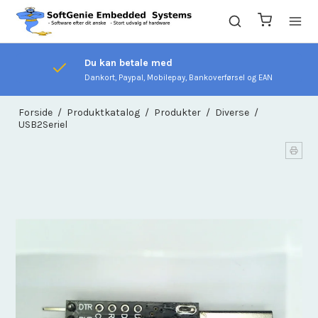
Du kan betale med
Dankort, Paypal, Mobilepay, Bankoverførsel og EAN
Forside
/
Produktkatalog
/
Produkter
/
Diverse
/
USB2Seriel