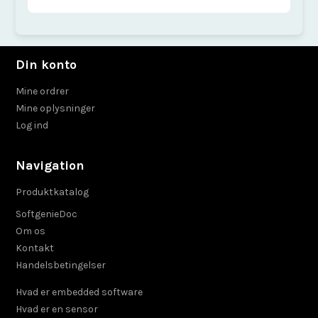
Din konto
Mine ordrer
Mine oplysninger
Log ind
Navigation
Produktkatalog
SoftgenieDoc
Om os
Kontakt
Handelsbetingelser
Hvad er embedded software
Hvad er en sensor