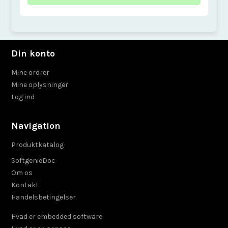
Din konto
Mine ordrer
Mine oplysninger
Log ind
Navigation
Produktkatalog
SoftgenieDoc
Om os
Kontakt
Handelsbetingelser
Hvad er embedded software