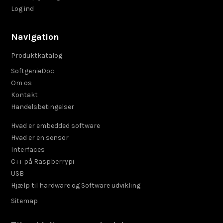
Log ind
Navigation
Produktkatalog
SoftgenieDoc
Om os
Kontakt
Handelsbetingelser
Hvad er embedded software
Hvad er en sensor
Interfaces
C++ på Raspberrypi
USB
Hjælp til hardware og Software udvikling
Sitemap