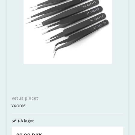
Vetus pincet
YXO016
På lager