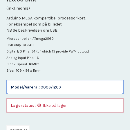
(inkl. moms)
Arduino MEGA kompertibel processorkort.
For eksempel som på billedet
NB Se beskrivelsen om USB.
Microcontroller:
ATmega2560
USB chip: CH340
Digital I/O Pins:
54 (of which 15 provide PWM output)
Analog Input Pins: 16
Clock Speed: 16Mhz
Size:
109 x 54 x 11mm
Model/Varenr.:
0006/1209
Lagerstatus:
Ikke på lager