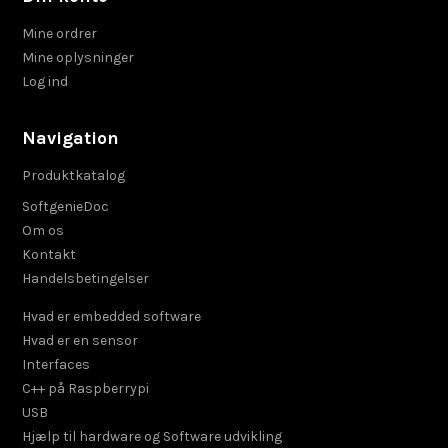
Mine ordrer
Mine oplysninger
Log ind
Navigation
Produktkatalog
SoftgenieDoc
Om os
Kontakt
Handelsbetingelser
Hvad er embedded software
Hvad er en sensor
Interfaces
C++ på Raspberrypi
USB
Hjælp til hardware og Software udvikling