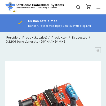
Du kan betale med
Dankort, Paypal, Mobilepay, Bankoverførsel og EAN
Forside
/
Produktkatalog
/
Produkter
/
Byggesæt
/
X2206 tone generator DIY Kit 1HZ-1MHZ