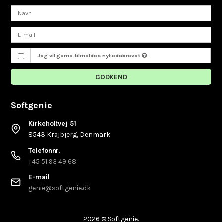
Jeg vil gerne tilmeldes nyhedsbrevet
GODKEND
Softgenie
Kirkeholtvej 51
8543 Krajbjerg, Denmark
Telefonnr.
+45 51 93 49 68
E-mail
genie@softgenie.dk
2026 © Softgenie.