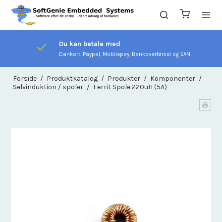
Du kan betale med
Dankort, Paypal, Mobilepay, Bankoverførsel og EAN
Forside
/
Produktkatalog
/
Produkter
/
Komponenter
/
Selvinduktion / spoler
/
Ferrit Spole 220uH (5A)