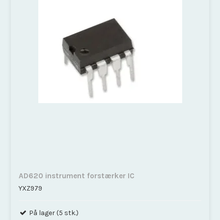
AD620 instrument forstærker IC
YXZ979
På lager (5 stk.)