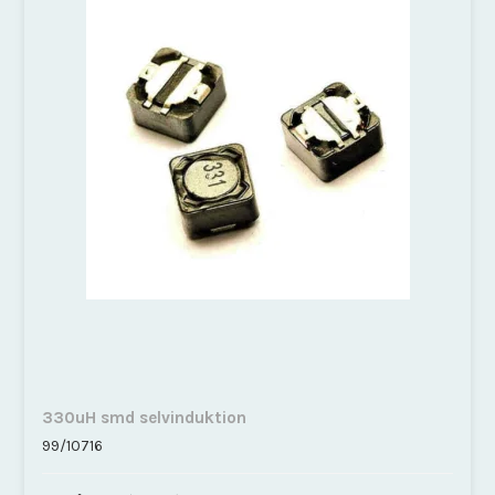
330uH smd selvinduktion
99/10716