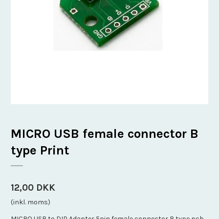
MICRO USB female connector B
type Print
12,00 DKK
(inkl. moms)
MICRO USB to DIP Adapter 5pin female connector B type pcb