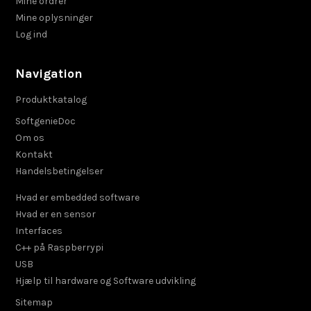
Mine ordrer
Mine oplysninger
Log ind
Navigation
Produktkatalog
SoftgenieDoc
Om os
Kontakt
Handelsbetingelser
Hvad er embedded software
Hvad er en sensor
Interfaces
C++ på Raspberrypi
USB
Hjælp til hardware og Software udvikling
Sitemap