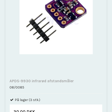
APDS-9930 infrarød afstandsmåler
08/0085
På lager (3 stk.)
30,00 DKK