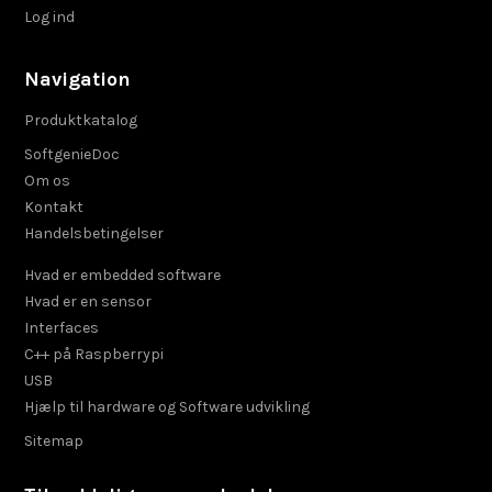
Log ind
Navigation
Produktkatalog
SoftgenieDoc
Om os
Kontakt
Handelsbetingelser
Hvad er embedded software
Hvad er en sensor
Interfaces
C++ på Raspberrypi
USB
Hjælp til hardware og Software udvikling
Sitemap