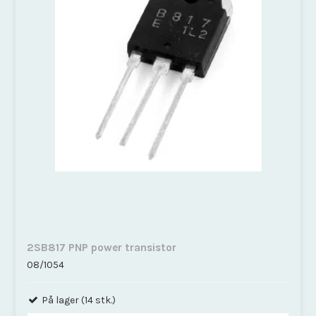
2SB817 PNP power transistor
08/1054
På lager (14 stk.)