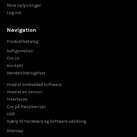
Mine oplysninger
Log ind
Navigation
Produktkatalog
SoftgenieDoc
Om os
Kontakt
Handelsbetingelser
Hvad er embedded software
Hvad er en sensor
Interfaces
C++ på Raspberrypi
USB
Hjælp til hardware og Software udvikling
Sitemap