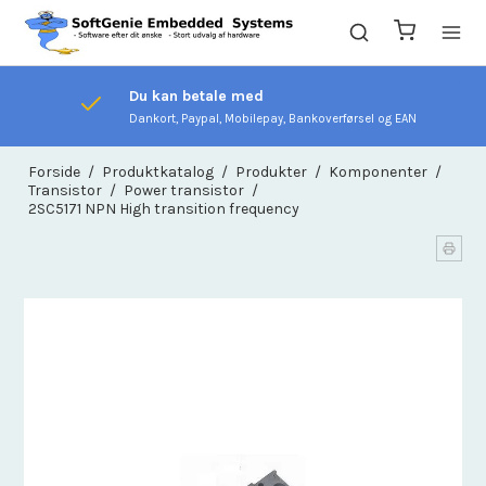
Du kan betale med
Dankort, Paypal, Mobilepay, Bankoverførsel og EAN
Forside
/
Produktkatalog
/
Produkter
/
Komponenter
/
Transistor
/
Power transistor
/
2SC5171 NPN High transition frequency