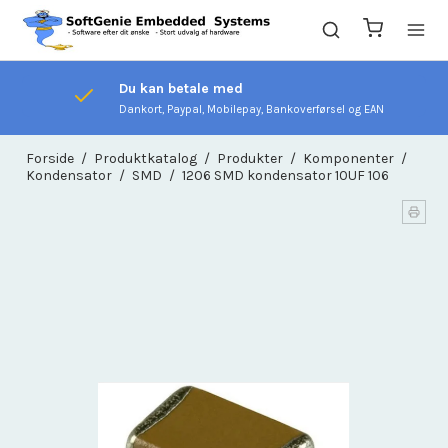
Du kan betale med
Dankort, Paypal, Mobilepay, Bankoverførsel og EAN
Forside
/
Produktkatalog
/
Produkter
/
Komponenter
/
Kondensator
/
SMD
/
1206 SMD kondensator 10UF 106