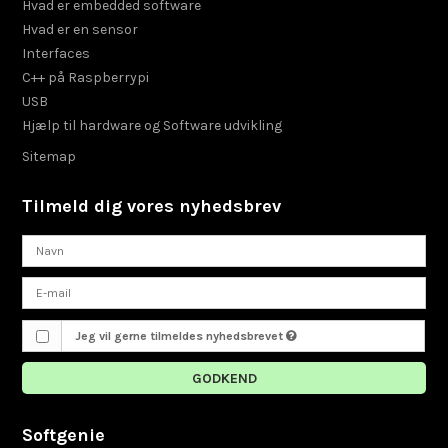
Hvad er embedded software
Hvad er en sensor
Interfaces
C++ på Raspberrypi
USB
Hjælp til hardware og Software udvikling
Sitemap
Tilmeld dig vores nyhedsbrev
Jeg vil gerne tilmeldes nyhedsbrevet
GODKEND
Softgenie